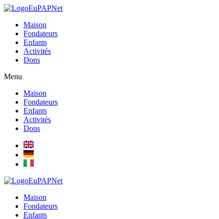
Aller
au
Maison
contenu
Fondateurs
Enfants
Activités
Dons
Menu
Maison
Fondateurs
Enfants
Activités
Dons
Maison
Fondateurs
Enfants